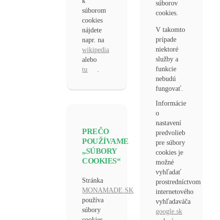
k
súborov
súborom
cookies.
cookies
V takomto
nájdete
prípade
napr. na
niektoré
wikipedia
služby a
alebo
funkcie
tu
.
nebudú
fungovať.
Informácie
o
nastavení
PREČO
predvolieb
POUŽÍVAME
pre súbory
„SÚBORY
cookies je
COOKIES“
možné
vyhľadať
Stránka
prostredníctvom
MONAMADE.SK
internetového
používa
vyhľadaváča
súbory
google.sk
cookies