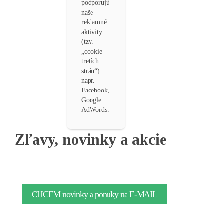
podporujú
naše
reklamné
aktivity
(tzv.
„cookie
tretích
strán“)
napr.
Facebook,
Google
AdWords‎.
Zľavy, novinky a akcie
CHCEM novinky a ponuky na E-MAIL