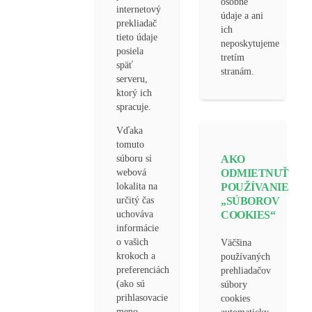
osobné
internetový
údaje a ani
prekliadač
ich
tieto údaje
neposkytujeme
posiela
tretím
späť
stranám.
serveru,
ktorý ich
spracuje.
Vďaka
tomuto
AKO
súboru si
ODMIETNUŤ
webová
POUŽÍVANIE
lokalita na
„SÚBOROV
určitý čas
COOKIES“
uchováva
informácie
o vašich
Väčšina
krokoch a
používaných
preferenciách
prehliadačov
(ako sú
súbory
prihlasovacie
cookies
meno,