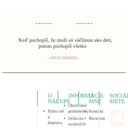
Keď pochopíš, že muži sú väčšinou ako deti,
potom pochopíš všetko
- COCO CHANEL -
O
INFORMÁCIE
O
SOCIÁ
NÁKUPE
MNE
SIETE
Obchodné
Poštovné
podmienky
Kontakt
a
Ochrana
Recenzie
doprava
osobných