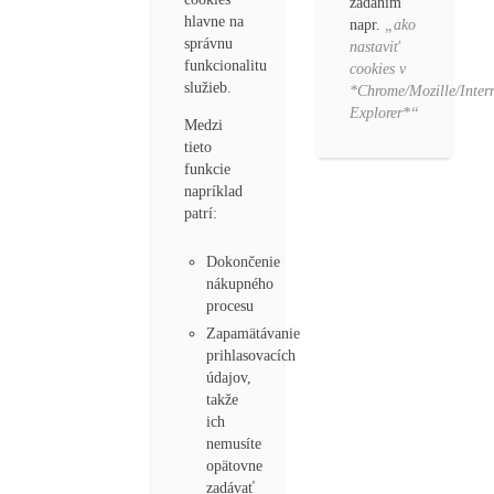
zadaním
hlavne na
napr.
„ako
správnu
nastaviť
funkcionalitu
cookies v
služieb.
*Chrome/Mozille/Inter
Explorer*“
Medzi
tieto
funkcie
napríklad
patrí:
Dokončenie
nákupného
procesu
Zapamätávanie
prihlasovacích
údajov,
takže
ich
nemusíte
opätovne
zadávať