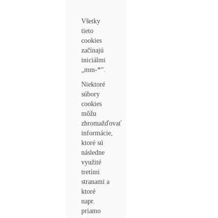
Všetky
tieto
cookies
začínajú
iniciálmi
„mm-*“.
Niektoré
súbory
cookies
môžu
zhromažďovať
informácie,
ktoré sú
následne
využité
tretími
stranami a
ktoré
napr.
priamo