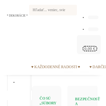
* DEKORÁCIE *
0,00 €
Súbory Cookies
Poštovné a doprava
♥ KAŽDODENNÉ RADOSTI ♥
♥ DARČE
Domov
Cookies
Možnosti platby
ČO SÚ
BEZPEČNOSŤ
„SÚBORY
A