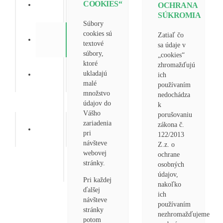
COOKIES“
Obchodné podmienky
OCHRANA
SÚKROMIA
Súbory
cookies sú
Zatiaľ čo
Súbory Cookies
textové
sa údaje v
súbory,
„cookies“
ktoré
zhromažďujú
ukladajú
Ochrana osobných údajov
ich
malé
používaním
množstvo
nedochádza
údajov do
k
Vášho
porušovaniu
zariadenia
zákona č.
Kontakt
pri
122/2013
návšteve
Z.z. o
webovej
ochrane
stránky.
osobných
údajov,
Pri každej
nakoľko
ďalšej
ich
návšteve
používaním
stránky
nezhromažďujeme
potom