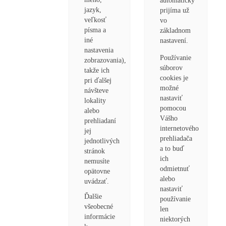
automaticky
jazyk,
prijíma už
veľkosť
vo
písma a
základnom
iné
nastavení.
nastavenia
Používanie
zobrazovania),
súborov
takže ich
cookies je
pri ďalšej
možné
návšteve
nastaviť
lokality
pomocou
alebo
Vášho
prehliadaní
internetového
jej
prehliadača
jednotlivých
a to buď
stránok
ich
nemusíte
odmietnuť
opätovne
alebo
uvádzať.
nastaviť
Ďalšie
používanie
všeobecné
len
informácie
niektorých