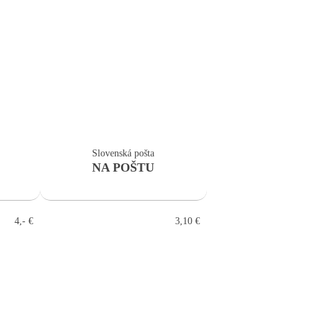
Slovenská pošta
Osobný o
NA POŠTU
4,- €
3,10 €