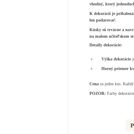
vhodný, ktorý jednoduch
K dekorácii je pribalená
len podarovať.
Kúsky sú trvácne a navrh
na malom učiteľskom sto
Detaily dekorácie:
Výška dekorácie
j
Horný priemer kv
Cena
za jeden kus. Každý 
POZOR:
Farby dekorácie 