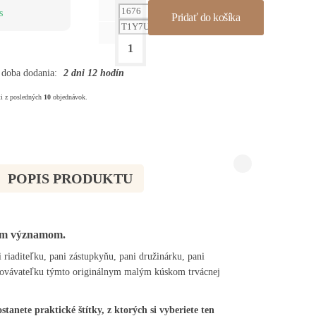
s
Pridať do košíka
 doba dodania:
2 dni
12 hodín
ti z posledných
10
objednávok.
POPIS PRODUKTU
ým významom.
i riaditeľku, pani zástupkyňu, pani družinárku, pani
chovávateľku týmto originálnym malým kúskom trvácnej
nete praktické štítky, z ktorých si vyberiete ten