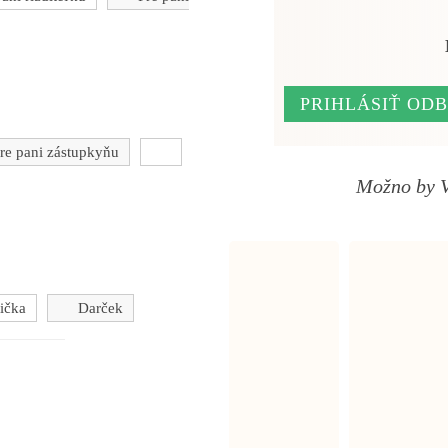
PRIHLÁSIŤ OD
re pani zástupkyňu
Možno by Vá
ička
Darček