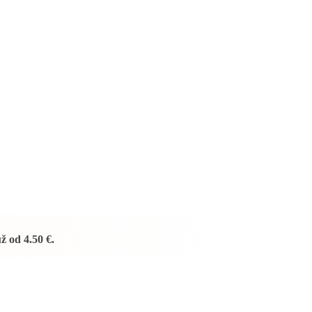
už od
4.50 €
.