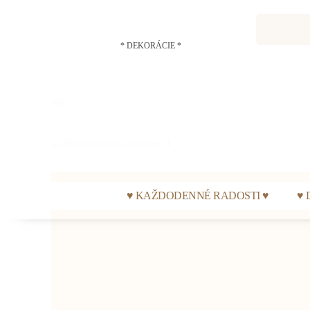
* DEKORÁCIE *
true
♥ KAŽDODENNÉ RADOSTI ♥
♥ 