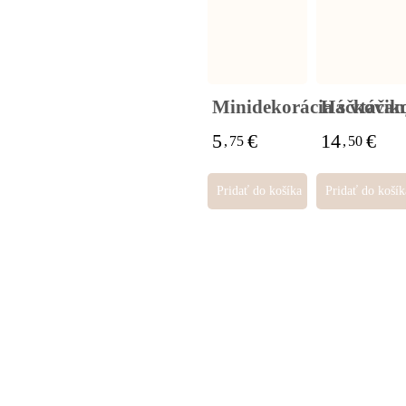
Minidekorácia s vtáči
Háčkovaný
5
€
14
€
,
75
,
50
Pridať do košíka
Pridať do košík