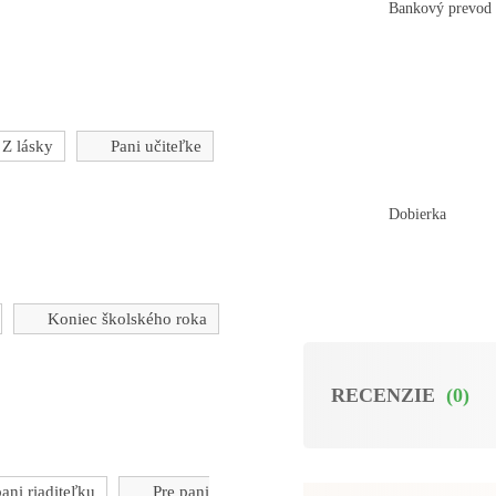
Bankový prevod
Z lásky
Pani učiteľke
Dobierka
Koniec školského roka
RECENZIE
(0)
pani riaditeľku
Pre pani