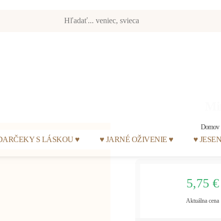
Mi
Domov
DARČEKY S LÁSKOU ♥
♥ JARNÉ OŽIVENIE ♥
♥ JESE
5,75 €
Aktuálna cena