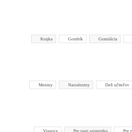
Krajka
Gombík
Gratulácia
Meniny
Narodeniny
Deň učiteľov
Vianoce
Pre pani asistentku
Pre 