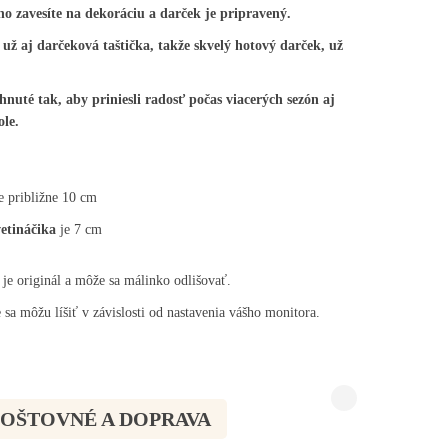
o zavesíte na dekoráciu a darček je pripravený.
 už aj darčeková taštička, takže skvelý hotový darček, už
nuté tak, aby priniesli radosť počas viacerých sezón aj
le.
e približne 10 cm
etináčika
je 7 cm
je originál a môže sa málinko odlišovať.
sa môžu líšiť v závislosti od nastavenia vášho monitora.
POŠTOVNÉ A DOPRAVA