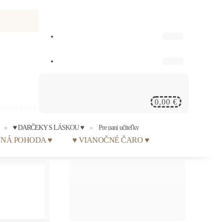
0,00 €
nidekorácia s vtáčikom
♥ DARČEKY S LÁSKOU ♥
Pre pani učiteľky
NNÁ POHODA ♥
♥ VIANOČNÉ ČARO ♥