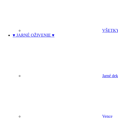
VŠETK
♥ JARNÉ OŽIVENIE ♥
Jarné dek
Vence