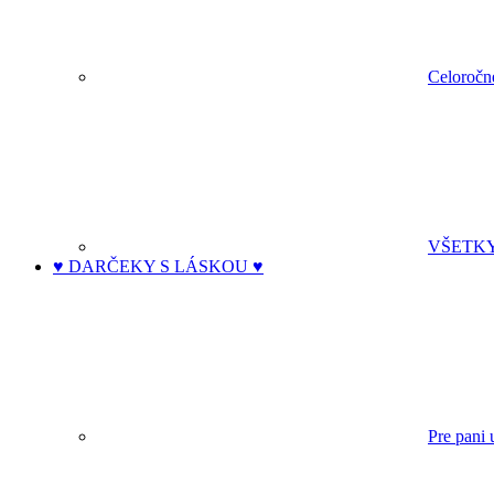
Celoročn
VŠETK
♥ DARČEKY S LÁSKOU ♥
Pre pani 