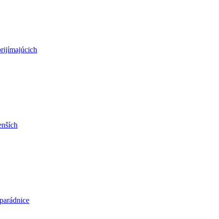
rijímajúcich
enších
parádnice