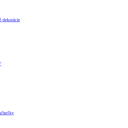
é dekorácie
Y
učiteľky