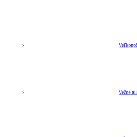
Veľkonoč
Večné tu