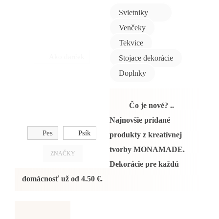
Svietniky
Venčeky
Tekvice
Ako darček
Stojace dekorácie
Doplnky
Čo je nové? ..
Najnovšie pridané
Pes
Psík
produkty z kreatívnej
tvorby
MONAMADE
.
ZNAČKY
Dekorácie pre každú
domácnosť už od
4.50 €
.