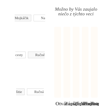
Možno by Vás zaujalo
niečo z týchto veci
Mojkáčik
Na
cesty
Ručné
šitie
Ručná
Otvárací pozdrav s po
Zápich Vitaj na sve
Zápich Je to c
Pozdrav k 
Gratulač
Gr