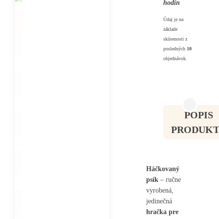
hodín
Údaj je na
základe
skúsenosti z
posledných
10
objednávok.
POPIS
PRODUK
Háčkovaný
psík
– ručne
vyrobená,
jedinečná
hračka pre