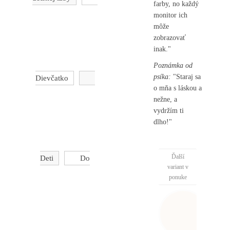
farby, no každý
monitor ich
môže
zobrazovať
inak."
Poznámka od
psíka:
"Staraj sa
Dievčatko
o mňa s láskou a
nežne, a
vydržím ti
dlho!"
Ďalší
Deti
Do
variant v
ponuke