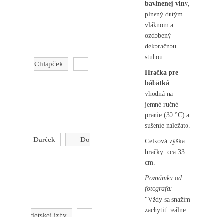
bavlnenej vlny
,
plnený dutým
vláknom a
ozdobený
dekoračnou
stuhou.
Chlapček
Hračka pre
bábätká
,
vhodná na
jemné ručné
pranie (30 °C) a
sušenie naležato.
Darček
Do
Celková výška
hračky: cca 33
cm.
Poznámka od
fotografa:
"Vždy sa snažím
zachytiť reálne
detskej izby