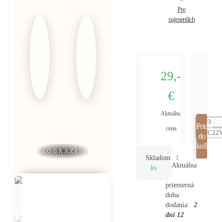
Pre
najmenších
29,-
€
Aktuálna
Pridať
cena
do
košíka
ZOBRAZIŤ
Skladom
1
Aktuálna
ks
priemerná
doba
dodania:
2
dni
12