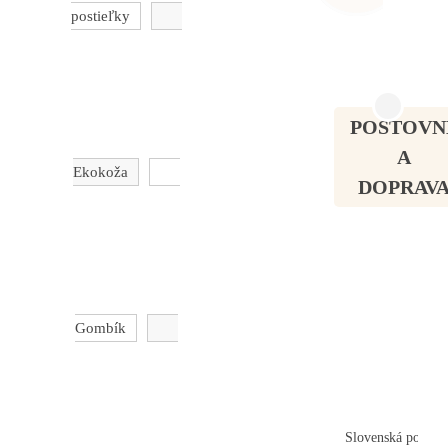
postieľky
POŠTOVN
A
Ekokoža
DOPRAV
Gombík
Slovenská pošta