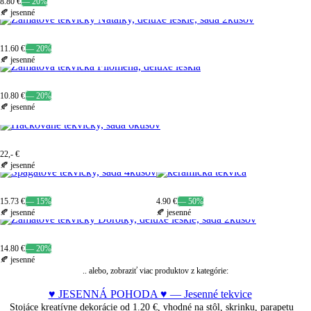
8.80 €
— 20%
🍂 jesenné
11.60 €
— 20%
🍂 jesenné
10.80 €
— 20%
🍂 jesenné
22,- €
🍂 jesenné
15.73 €
— 15%
4.90 €
— 50%
🍂 jesenné
🍂 jesenné
14.80 €
— 20%
🍂 jesenné
.. alebo, zobraziť viac produktov z kategórie:
♥ JESENNÁ POHODA ♥ — Jesenné tekvice
Stojáce kreatívne dekorácie od
1.20 €
, vhodné na stôl, skrinku, parapetu