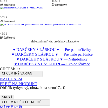
8.75 €
14.50 €
🎁 darčekové
🎁 darčekové
5.75 €
🎁 darčekové
4.50 €
🎁 darčekové
.. alebo, zobraziť viac produktov z kategórie:
♥ DARČEKY S LÁSKOU ♥ — Pre pani učiteľky
♥ DARČEKY S LÁSKOU ♥ — Pre malé parádnice
♥ DARČEKY S LÁSKOU ♥ — Náhrdelníky
♥ DARČEKY S LÁSKOU ♥ — Eko odličovače
CHCEM
• • •
CHCEM
INÝ VARIANT
NÁJŤ ĎALŠÍ
PREJŤ NA PRODUKT
Obláčik tyrkysový, obrázok na stenu
17,- €
SKRYŤ
CHCEM
NIEČO ÚPLNE INÉ
NÁJŤ ĎALŠÍ