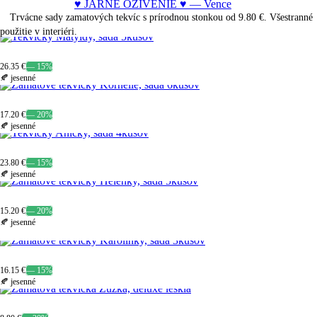
♥ JARNÉ OŽIVENIE ♥ — Vence
Trvácne sady zamatových tekvíc
s prírodnou stonkou
od
9.80 €
. Všestranné
použitie v interiéri.
26.35 €
— 15%
🍂 jesenné
17.20 €
— 20%
🍂 jesenné
23.80 €
— 15%
🍂 jesenné
15.20 €
— 20%
🍂 jesenné
16.15 €
— 15%
🍂 jesenné