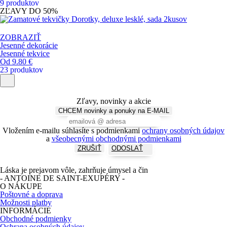
9 produktov
ZĽAVY DO
50%
ZOBRAZIŤ
Jesenné dekorácie
Jesenné tekvice
Od 9.80 €
23 produktov
Zľavy, novinky a akcie
CHCEM novinky a ponuky na E-MAIL
Vložením e-mailu súhlasíte s podmienkami
ochrany osobných údajov
a
všeobecnými obchodnými podmienkami
ZRUŠIŤ
ODOSLAŤ
Láska je prejavom vôle, zahrňuje úmysel a čin
- ANTOINE DE SAINT-EXUPÉRY -
O NÁKUPE
Poštovné a doprava
Možnosti platby
INFORMÁCIE
Obchodné podmienky
Ochrana osobných údajov