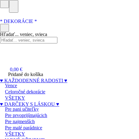
* DEKORÁCIE *
Hľadať... veniec, svieca
0,00 €
Pridané do košíka
♥ KAŽDODENNÉ RADOSTI ♥
Vence
Celoročné dekorácie
VŠETKY
♥ DARČEKY S LÁSKOU ♥
Pre pani učiteľky
Pre prvoprijímajúcich
Pre najmenších
Pre malé parádnice
VŠETKY