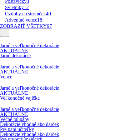
Postavičky
3
Svietniky
12
Ozdoby na stromček
40
Adventné vence
18
ZOBRAZIŤ VŠETKY
97
Jarné a veľkonočné dekorácie
AKTUÁLNE
Jarné dekorácie
Jarné a veľkonočné dekorácie
AKTUÁLNE
Vence
Jarné a veľkonočné dekorácie
AKTUÁLNE
Veľkonočné vajíčka
Jarné a veľkonočné dekorácie
AKTUÁLNE
Večné tulipány
Dekorácie vhodné ako darček
Pre pani učiteľky
Dekorácie vhodné ako darček
Pre prvoprijímajúcich