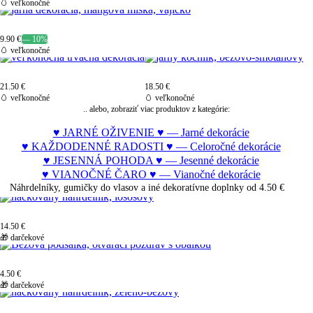
🥚 veľkonočné
9.90 €
— 10%
🥚 veľkonočné
21.50 €
18.50 €
🥚 veľkonočné
🥚 veľkonočné
.. alebo, zobraziť viac produktov z kategórie:
♥ JARNÉ OŽIVENIE ♥ — Jarné dekorácie
♥ KAŽDODENNÉ RADOSTI ♥ — Celoročné dekorácie
♥ JESENNÁ POHODA ♥ — Jesenné dekorácie
♥ VIANOČNÉ ČARO ♥ — Vianočné dekorácie
Náhrdelníky, gumičky do vlasov a iné dekoratívne doplnky od
4.50 €
14.50 €
🎁 darčekové
4.50 €
🎁 darčekové