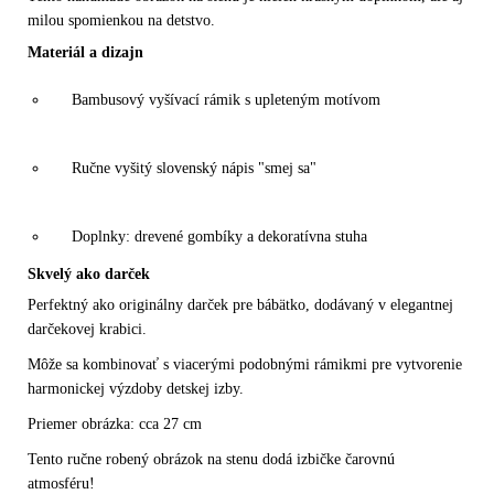
milou spomienkou na detstvo.
Materiál a dizajn
Bambusový vyšívací rámik
s upleteným motívom
Ručne vyšitý slovenský nápis "
smej sa
"
Doplnky: drevené gombíky a dekoratívna stuha
Skvelý ako darček
Perfektný ako
originálny darček pre bábätko
, dodávaný v elegantnej
darčekovej krabici.
Môže sa kombinovať s viacerými podobnými rámikmi pre vytvorenie
harmonickej výzdoby detskej izby
.
Priemer obrázka
: cca 27 cm
Tento
ručne robený obrázok na stenu
dodá izbičke čarovnú
atmosféru!