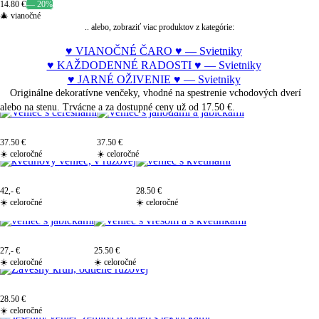
14.80 €
— 20%
🎄 vianočné
.. alebo, zobraziť viac produktov z kategórie:
♥ VIANOČNÉ ČARO ♥ — Svietniky
♥ KAŽDODENNÉ RADOSTI ♥ — Svietniky
♥ JARNÉ OŽIVENIE ♥ — Svietniky
Originálne dekoratívne venčeky, vhodné na spestrenie vchodových dverí
alebo na stenu. Trvácne a za dostupné ceny už od
17.50 €
.
37.50 €
37.50 €
☀️ celoročné
☀️ celoročné
42,- €
28.50 €
☀️ celoročné
☀️ celoročné
27,- €
25.50 €
☀️ celoročné
☀️ celoročné
28.50 €
☀️ celoročné