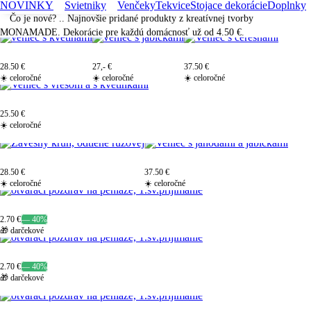
NOVINKY
Svietniky
Venčeky
Tekvice
Stojace dekorácie
Doplnky
Čo je nové? .. Najnovšie pridané produkty z kreatívnej tvorby
MONAMADE
. Dekorácie pre každú domácnosť už od
4.50 €
.
28.50 €
27,- €
37.50 €
☀️ celoročné
☀️ celoročné
☀️ celoročné
25.50 €
☀️ celoročné
28.50 €
37.50 €
☀️ celoročné
☀️ celoročné
2.70 €
— 40%
🎁 darčekové
2.70 €
— 40%
🎁 darčekové