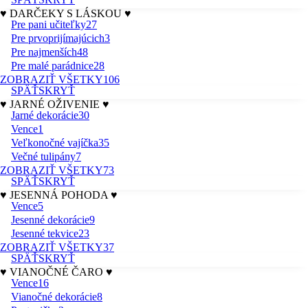
♥ DARČEKY S LÁSKOU ♥
Pre pani učiteľky
27
Pre prvoprijímajúcich
3
Pre najmenších
48
Pre malé parádnice
28
ZOBRAZIŤ VŠETKY
106
SPÄŤ
SKRYŤ
♥ JARNÉ OŽIVENIE ♥
Jarné dekorácie
30
Vence
1
Veľkonočné vajíčka
35
Večné tulipány
7
ZOBRAZIŤ VŠETKY
73
SPÄŤ
SKRYŤ
♥ JESENNÁ POHODA ♥
Vence
5
Jesenné dekorácie
9
Jesenné tekvice
23
ZOBRAZIŤ VŠETKY
37
SPÄŤ
SKRYŤ
♥ VIANOČNÉ ČARO ♥
Vence
16
Vianočné dekorácie
8