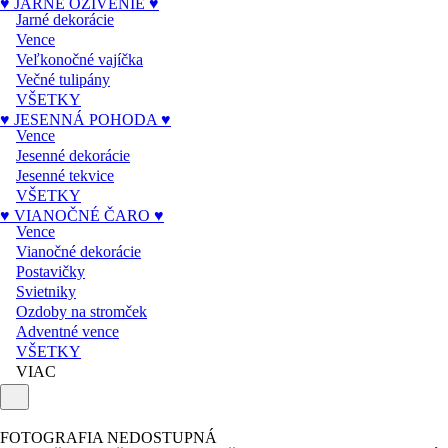
♥ JARNÉ OŽIVENIE ♥
Jarné dekorácie
Vence
Veľkonočné vajíčka
Večné tulipány
VŠETKY
♥ JESENNÁ POHODA ♥
Vence
Jesenné dekorácie
Jesenné tekvice
VŠETKY
♥ VIANOČNÉ ČARO ♥
Vence
Vianočné dekorácie
Postavičky
Svietniky
Ozdoby na stromček
Adventné vence
VŠETKY
VIAC
FOTOGRAFIA NEDOSTUPNÁ