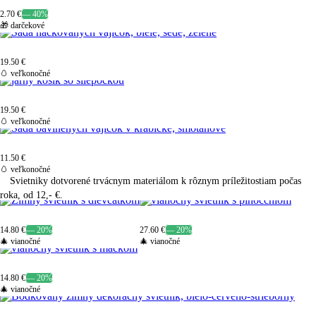
2.70 €
— 40%
🎁 darčekové
19.50 €
🥚 veľkonočné
19.50 €
🥚 veľkonočné
11.50 €
🥚 veľkonočné
Svietniky dotvorené trvácnym materiálom k rôznym príležitostiam počas
roka, od
12,- €
.
14.80 €
— 20%
27.60 €
— 20%
🎄 vianočné
🎄 vianočné
14.80 €
— 20%
🎄 vianočné