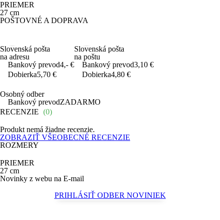
PRIEMER
27
cm
POŠTOVNÉ A DOPRAVA
Slovenská pošta
Slovenská pošta
na adresu
na poštu
Bankový prevod
4,- €
Bankový prevod
3,10 €
Dobierka
5,70 €
Dobierka
4,80 €
Osobný odber
Bankový prevod
ZADARMO
RECENZIE
(0)
Produkt nemá žiadne recenzie.
ZOBRAZIŤ VŠEOBECNÉ RECENZIE
ROZMERY
PRIEMER
27
cm
Novinky z webu na E-mail
PRIHLÁSIŤ ODBER NOVINIEK