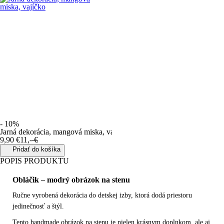
- 10%
Jarná dekorácia, mangová miska, vajíčko
9
,
90
€
11
,
-
€
Pridať do košíka
POPIS PRODUKTU
Obláčik – modrý obrázok na stenu
Ručne vyrobená dekorácia do detskej izby
, ktorá dodá priestoru
jedinečnosť a štýl.
Tento
handmade obrázok na stenu
je nielen krásnym doplnkom, ale aj