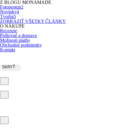
Z BLOGU MONAMADE
Fotopostup
2
Novinky
4
Tvorba
5
ZOBRAZIŤ VŠETKY ČLÁNKY
O NÁKUPE
Recenzie
Poštovné a doprava
Možnosti platby
Obchodné podmienky
Kontakt
SKRYŤ