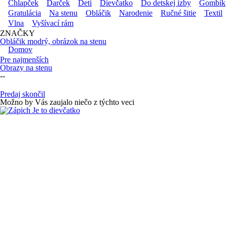
Chlapček
Darček
Deti
Dievčatko
Do detskej izby
Gombík
Gratulácia
Na stenu
Obláčik
Narodenie
Ručné šitie
Textil
Vlna
Vyšívací rám
ZNAČKY
Obláčik modrý, obrázok na stenu
Domov
Pre najmenších
Obrazy na stenu
--
Predaj skončil
Možno by Vás zaujalo niečo z týchto veci