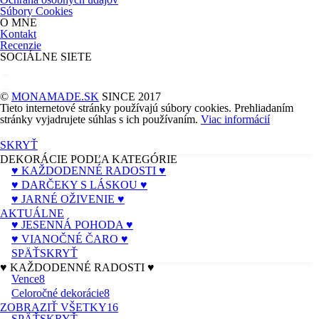
Súbory Cookies
O MNE
Kontakt
Recenzie
SOCIÁLNE SIETE
©
MONAMADE.SK
SINCE 2017
Tieto internetové stránky používajú súbory cookies.
Prehliadaním
stránky vyjadrujete súhlas s ich používaním.
Viac informácií
SKRYŤ
DEKORÁCIE PODĽA KATEGÓRIE
♥ KAŽDODENNÉ RADOSTI ♥
♥ DARČEKY S LÁSKOU ♥
♥ JARNÉ OŽIVENIE ♥
AKTUÁLNE
♥ JESENNÁ POHODA ♥
♥ VIANOČNÉ ČARO ♥
SPÄŤ
SKRYŤ
♥ KAŽDODENNÉ RADOSTI ♥
Vence
8
Celoročné dekorácie
8
ZOBRAZIŤ VŠETKY
16
SPÄŤ
SKRYŤ