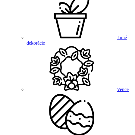
Jarné
dekorácie
Vence