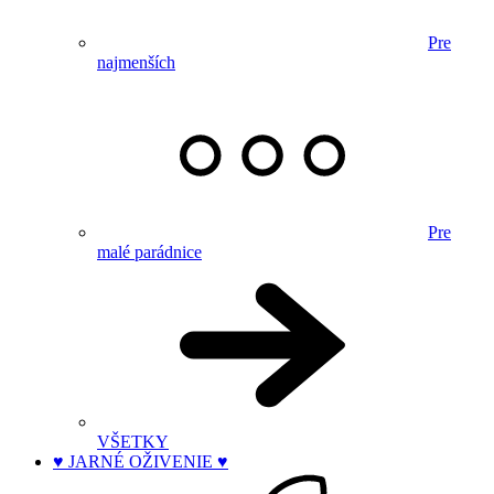
Pre
najmenších
Pre
malé parádnice
VŠETKY
♥ JARNÉ OŽIVENIE ♥