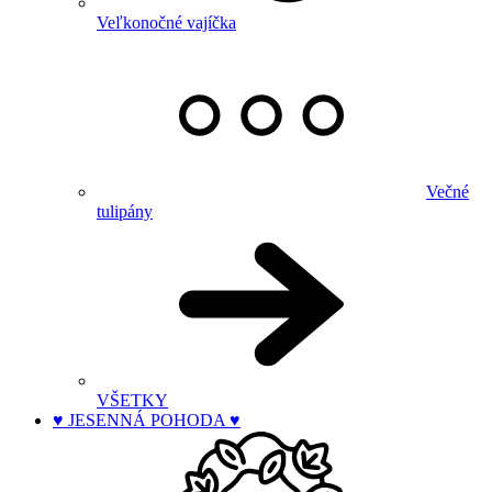
Veľkonočné vajíčka
Večné
tulipány
VŠETKY
♥ JESENNÁ POHODA ♥