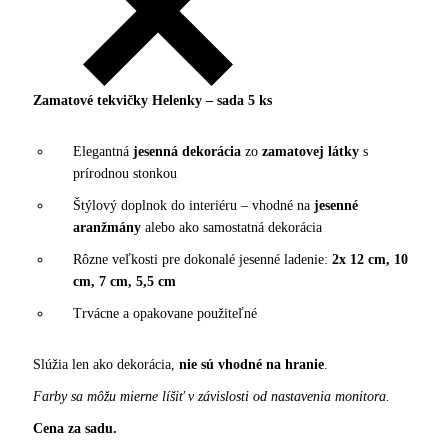
Zamatové tekvičky Helenky – sada 5 ks
Elegantná
jesenná dekorácia
zo
zamatovej látky
s
prírodnou stonkou
Štýlový doplnok do interiéru – vhodné na
jesenné
aranžmány
alebo ako samostatná dekorácia
Rôzne veľkosti pre dokonalé jesenné ladenie:
2x 12 cm, 10
cm, 7 cm, 5,5 cm
Trvácne a opakovane použiteľné
Slúžia len ako dekorácia,
nie sú vhodné na hranie
.
Farby sa môžu mierne líšiť v závislosti od nastavenia monitora.
Cena za sadu.