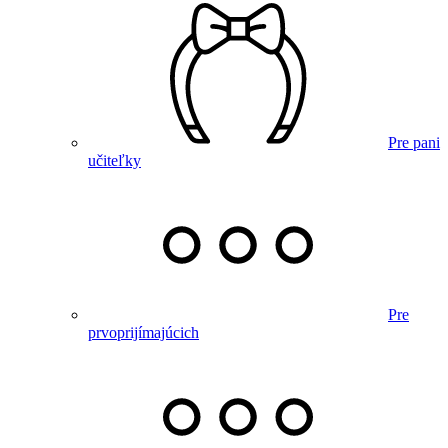
Pre pani
učiteľky
Pre
prvoprijímajúcich