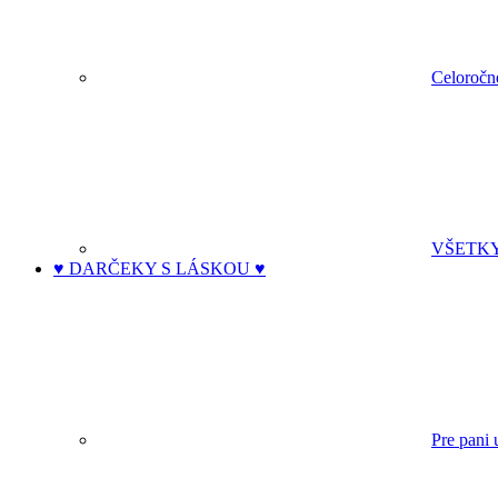
Celoročn
VŠETK
♥ DARČEKY S LÁSKOU ♥
Pre pani 