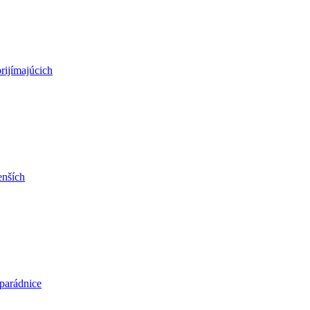
rijímajúcich
enších
parádnice