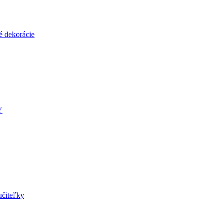
é dekorácie
Y
učiteľky