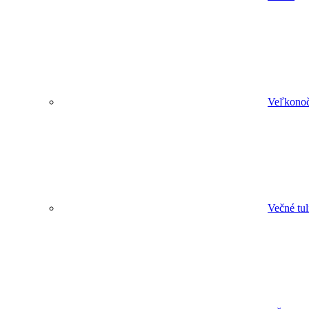
Veľkonoč
Večné tu