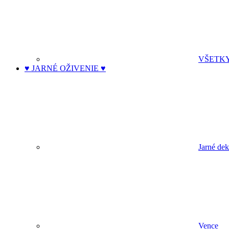
VŠETK
♥ JARNÉ OŽIVENIE ♥
Jarné dek
Vence